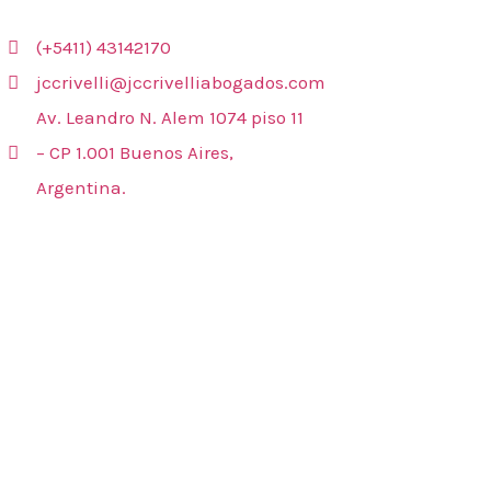
Contacto
(+5411) 43142170
jccrivelli@jccrivelliabogados.com
Av. Leandro N. Alem 1074 piso 11
– CP 1.001 Buenos Aires,
Argentina.