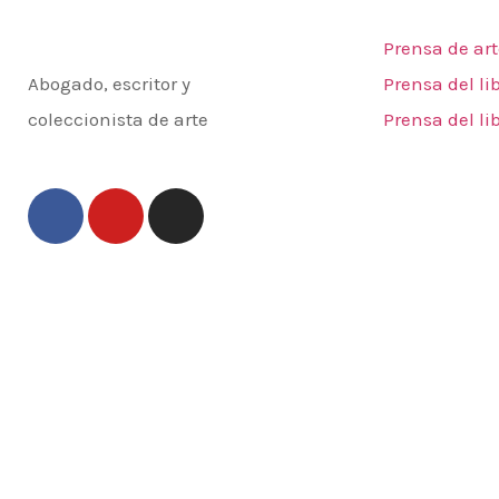
Julio César
Prensa
Crivelli
Prensa de art
Abogado, escritor y
Prensa del li
coleccionista de arte
Prensa del li
Redes sociales