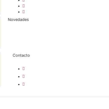
Prensa de arte
Prensa del libro Inexorable
Prensa del libro La Huída
Novedades
El Dr. Julio César Crivelli fue declarado Personalidad De
Presentación del libro “Inversión privada en el sector p
Presentación del libro “Inversión privada en el sector p
Contacto
(+5411) 43142170
jccrivelli@jccrivelliabogados.com
Av. Leandro N. Alem 1074 piso 11 – CP 1.001