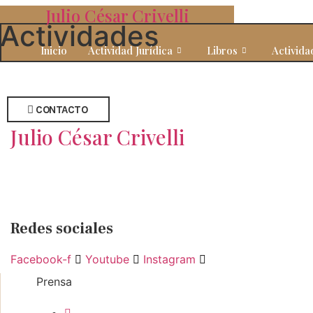
Ir
Julio César Crivelli
al
Actividades
contenido
Inicio
Actividad Jurídica
Libros
Activida
CONTACTO
Julio César Crivelli
Abogado, escritor y
coleccionista de arte
Redes sociales
Facebook-f
Youtube
Instagram
Prensa