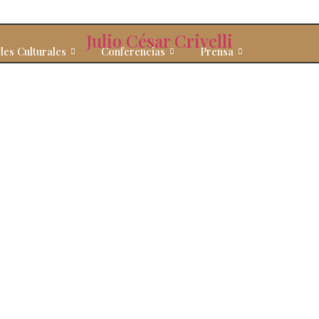
Julio César Crivelli
des Culturales
Conferencias
Prensa
Ensayos
Inicio
Actividad Jurídica
Libros
Activi