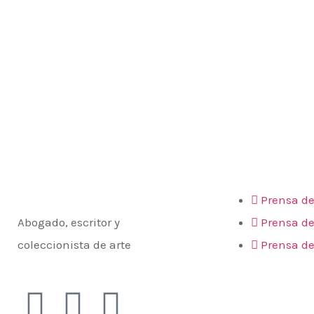
Julio César Crivelli
Letra urbana
Julio César
Prensa
Crivelli
Prensa de
Abogado, escritor y
Prensa de
coleccionista de arte
Prensa de
Redes sociales