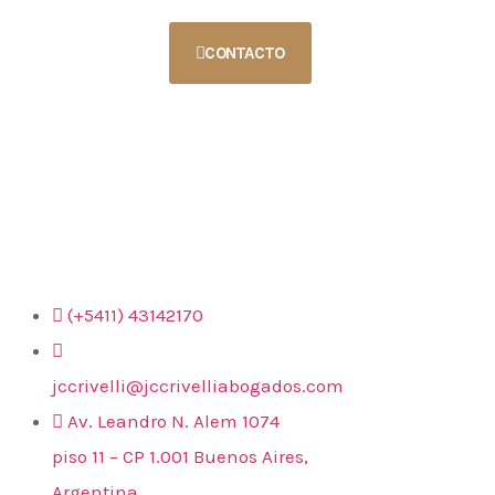
CONTACTO
Contacto
(+5411) 43142170
jccrivelli@jccrivelliabogados.com
Av. Leandro N. Alem 1074
piso 11 – CP 1.001 Buenos Aires,
Argentina.